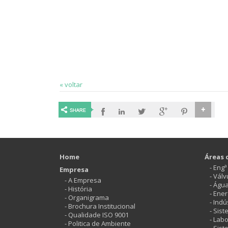
« voltar
Home
Áreas 
- Eng
Empresa
- Vál
- A Empresa
- Águ
- História
- Ener
- Organigrama
- Indú
- Brochura Institucional
- Sis
- Qualidade ISO 9001
- Labo
- Politica de Ambiente
- Sis