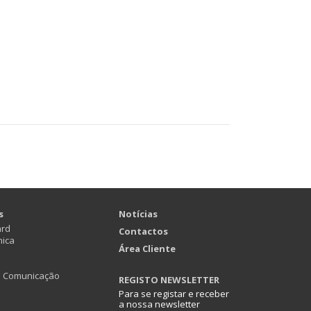
s
Notícias
ard
Contactos
nica
Área Cliente
e Comunicação
REGISTO NEWSLETTER
Para se registar e receber
a nossa newsletter