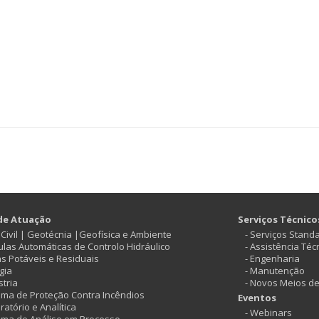
de Atuação
Serviços Técnico
ª Civil | Geotécnia |Geofísica e Ambiente
- Serviços Stand
vulas Automáticas de Controlo Hidráulico
- Assistência Téc
as Potáveis e Residuais
- Engenharia
gia
- Manutenção
stria
- Novos Meios d
tema de Proteção Contra Incêndios
Eventos
ratório e Analítica
- Webinars
tema de Análise em Processo