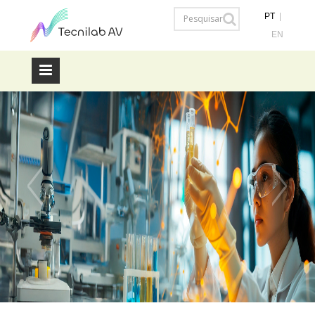
PT
|
EN