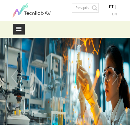
PT
|
EN