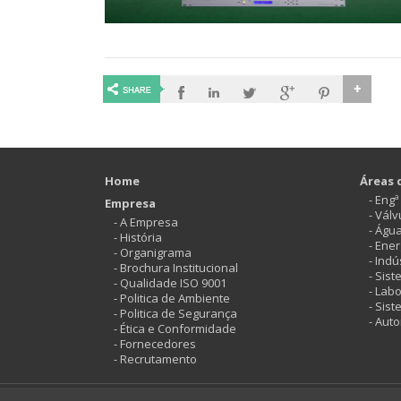
Home
Áreas 
- Eng
Empresa
- Vál
- A Empresa
- Águ
- História
- Ener
- Organigrama
- Indú
- Brochura Institucional
- Sis
- Qualidade ISO 9001
- Labo
- Politica de Ambiente
- Sis
- Politica de Segurança
- Aut
- Ética e Conformidade
- Fornecedores
- Recrutamento