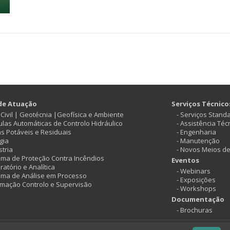
de Atuação
Serviços Técnico
ª Civil | Geotécnia |Geofísica e Ambiente
- Serviços Stand
vulas Automáticas de Controlo Hidráulico
- Assistência Téc
as Potáveis e Residuais
- Engenharia
gia
- Manutenção
stria
- Novos Meios d
tema de Proteção Contra Incêndios
Eventos
ratório e Analítica
- Webinars
tema de Análise em Processo
- Exposições
omação Controlo e Supervisão
- Workshops
Documentação
- Brochuras