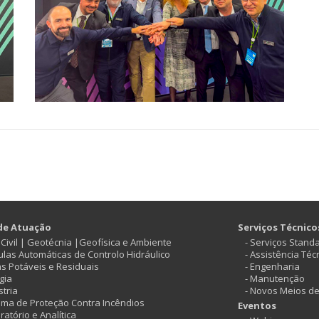
de Atuação
Serviços Técnico
ª Civil | Geotécnia |Geofísica e Ambiente
- Serviços Stand
vulas Automáticas de Controlo Hidráulico
- Assistência Téc
as Potáveis e Residuais
- Engenharia
gia
- Manutenção
stria
- Novos Meios d
tema de Proteção Contra Incêndios
Eventos
ratório e Analítica