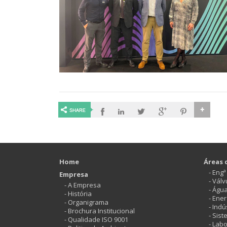
Home
Áreas 
- Eng
Empresa
- Vál
- A Empresa
- Águ
- História
- Ener
- Organigrama
- Indú
- Brochura Institucional
- Sis
- Qualidade ISO 9001
- Labo