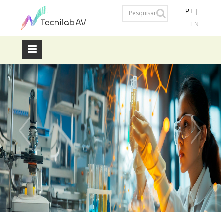
PT
|
EN