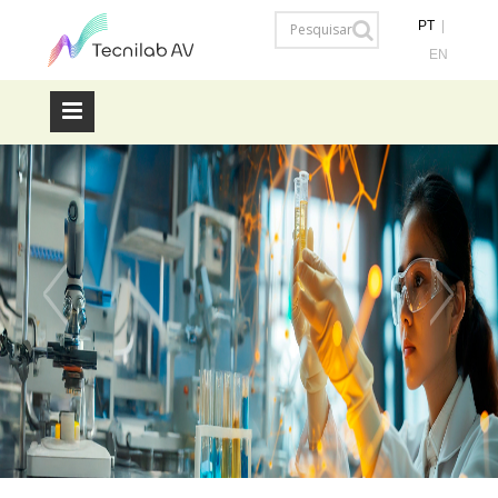
PT
|
EN