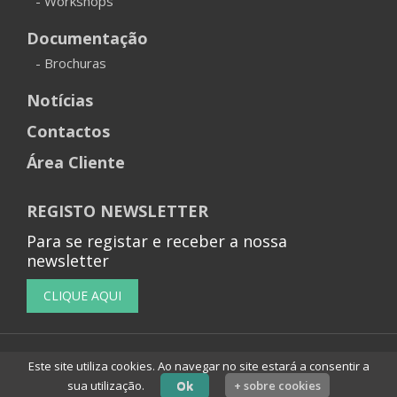
- Workshops
Documentação
- Brochuras
Notícias
Contactos
Área Cliente
REGISTO NEWSLETTER
Para se registar e receber a nossa
newsletter
© 2026 Tecnilab AV Portugal, S.A. Todos os direitos
Este site utiliza cookies. Ao navegar no site estará a consentir a
reservados. | Powered by
Vectweb®
SM
sua utilização.
Ok
+ sobre cookies
Cookies
Política de Privacidade