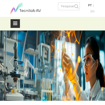
PT
|
EN