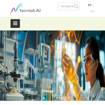
PT
|
EN