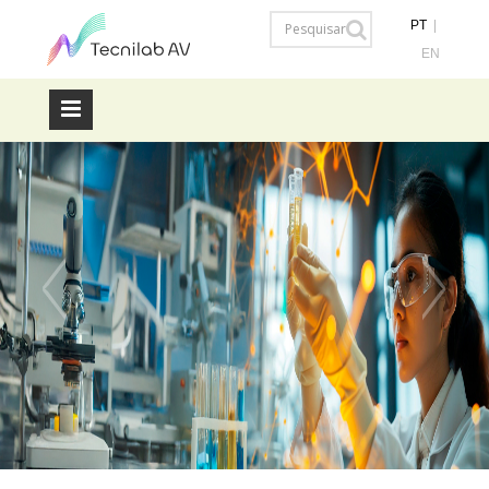
PT
|
EN