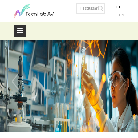
PT
|
EN