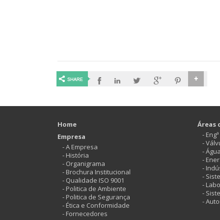
Home
Áreas 
- Eng
Empresa
- Vál
- A Empresa
- Águ
- História
- Ener
- Organigrama
- Indú
- Brochura Institucional
- Sis
- Qualidade ISO 9001
- Labo
- Politica de Ambiente
- Sis
- Politica de Segurança
- Aut
- Ética e Conformidade
- Fornecedores