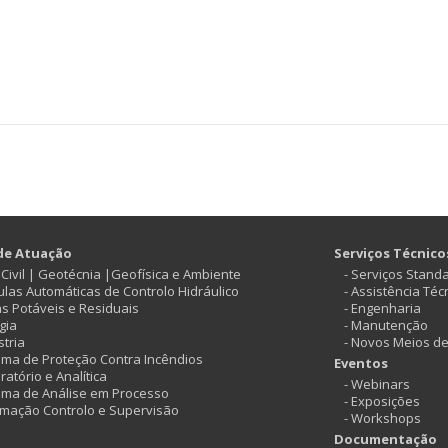
de Atuação
Serviços Técnico
ª Civil | Geotécnia |Geofísica e Ambiente
- Serviços Stand
vulas Automáticas de Controlo Hidráulico
- Assistência Téc
as Potáveis e Residuais
- Engenharia
gia
- Manutenção
stria
- Novos Meios d
tema de Proteção Contra Incêndios
Eventos
ratório e Analítica
- Webinars
tema de Análise em Processo
- Exposições
omação Controlo e Supervisão
- Workshops
Documentação